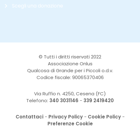
Scegli una donazione
© Tutti i diritti riservati 2022
Associazione Onlus
Qualcosa di Grande per i Piccoli o.d.v.
Codice fiscale: 90065370406
Via Ruffio n. 4250, Cesena (FC)
Telefono:
340 3031146
-
339 2419420
Contattaci
-
Privacy Policy
-
Cookie Policy
-
Preferenze Cookie