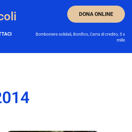
coli
DONA ONLINE
TTACI
Bomboniere solidali, Bonifico, Carta di credito, 5 x
mille
2014