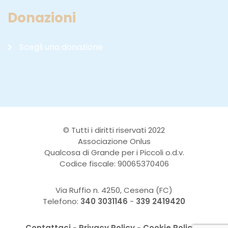
Donazioni
Scegli una donazione
© Tutti i diritti riservati 2022
Associazione Onlus
Qualcosa di Grande per i Piccoli o.d.v.
Codice fiscale: 90065370406
Via Ruffio n. 4250, Cesena (FC)
Telefono:
340 3031146
-
339 2419420
Contattaci
-
Privacy Policy
-
Cookie Policy
-