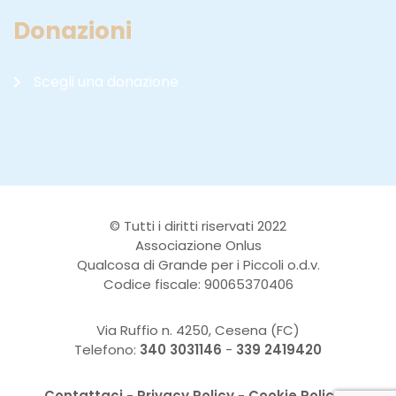
Donazioni
Scegli una donazione
© Tutti i diritti riservati 2022
Associazione Onlus
Qualcosa di Grande per i Piccoli o.d.v.
Codice fiscale: 90065370406
Via Ruffio n. 4250, Cesena (FC)
Telefono:
340 3031146
-
339 2419420
Contattaci
-
Privacy Policy
-
Cookie Policy
-