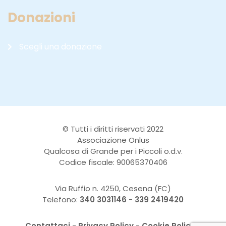
Donazioni
Scegli una donazione
© Tutti i diritti riservati 2022
Associazione Onlus
Qualcosa di Grande per i Piccoli o.d.v.
Codice fiscale: 90065370406
Via Ruffio n. 4250, Cesena (FC)
Telefono:
340 3031146
-
339 2419420
Contattaci
-
Privacy Policy
-
Cookie Policy
-