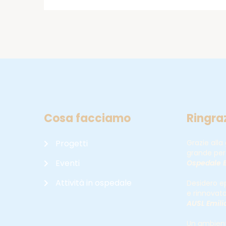
Cosa facciamo
Ringra
Progetti
Grazie alla
grande per 
Eventi
Ospedale B
Attività in ospedale
Desidero ep
e rinnovat
AUSL Emil
Un ambiente