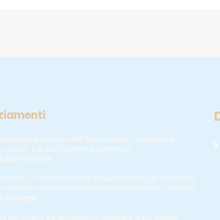
ziamenti
 generosa donazione dell’Associazione “Qualcosa di
i piccoli” e ai suoi numerosi sostenitori.
ufalini Cesena
rimere un ringraziamento all’Associazione per il continuo
o sostegno nei confornti dei bambini del nostro Ospedale
.
ia Romagna
 più sereno ed accogliente, dedicato ai più piccoli,