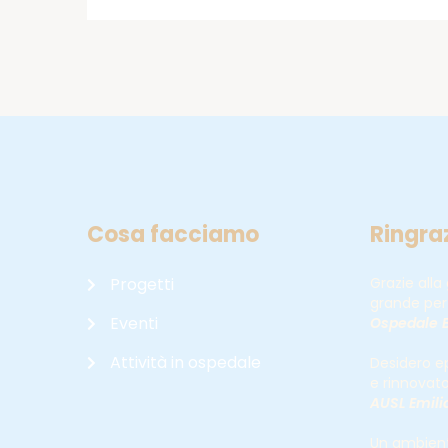
Cosa facciamo
Ringra
Progetti
Grazie alla
grande per 
Eventi
Ospedale B
Attività in ospedale
Desidero ep
e rinnovat
AUSL Emil
Un ambiente