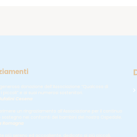
ziamenti
 generosa donazione dell’Associazione “Qualcosa di
i piccoli” e ai suoi numerosi sostenitori.
ufalini Cesena
rimere un ringraziamento all’Associazione per il continuo
o sostegno nei confornti dei bambini del nostro Ospedale
.
ia Romagna
 più sereno ed accogliente, dedicato ai più piccoli,