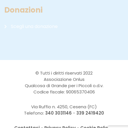
Donazioni
Scegli una donazione
© Tutti i diritti riservati 2022
Associazione Onlus
Qualcosa di Grande per i Piccoli o.d.v.
Codice fiscale: 90065370406
Via Ruffio n. 4250, Cesena (FC)
Telefono:
340 3031146
-
339 2419420
Contattaci
-
Privacy Policy
-
Cookie Policy
-