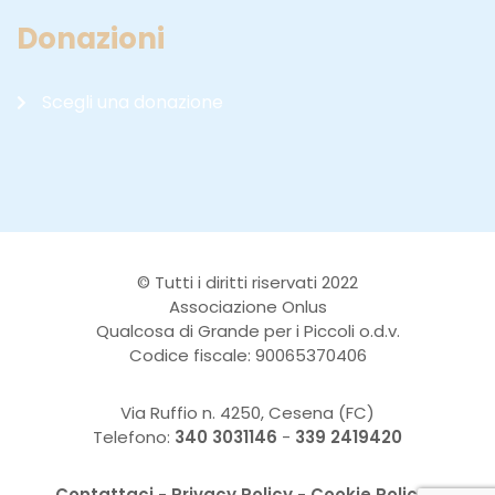
Donazioni
Scegli una donazione
© Tutti i diritti riservati 2022
Associazione Onlus
Qualcosa di Grande per i Piccoli o.d.v.
Codice fiscale: 90065370406
Via Ruffio n. 4250, Cesena (FC)
Telefono:
340 3031146
-
339 2419420
Contattaci
-
Privacy Policy
-
Cookie Policy
-